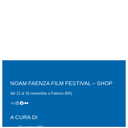
NOAM FAENZA FILM FESTIVAL – SHOP
dal 12 al 16 novembre a Faenza (RA)
NOAM Festival
Instagram
Facebook
Flickr
A CURA DI
Filmeeting APS