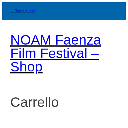
Vai
← Torna al sito
al
contenuto
NOAM Faenza
Film Festival –
Shop
Carrello